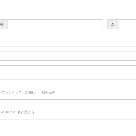
姓
名
例)ファンクラブ一次先行、一般発売等
例)2018/7/23 名古屋公演